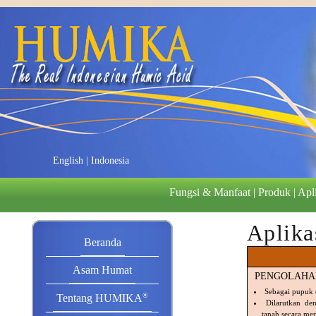
English
|
Indonesia
Fungsi & Manfaat
|
Produk
|
Apl
Aplika
Beranda
Asam Humat
PENGOLAHAN
Sebagai pupuk
®
Tentang HUMIKA
Dilarutkan de
tanah secara mer