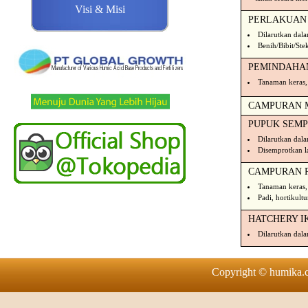
Visi & Misi
PERLAKUAN 
Dilarutkan dala
Benih/Bibit/St
PEMINDAHA
Tanaman keras,
CAMPURAN 
PUPUK SEM
Dilarutkan dala
Disemprotkan l
CAMPURAN 
Tanaman keras,
Padi, hortikult
HATCHERY I
Dilarutkan dal
Copyright © humika.co